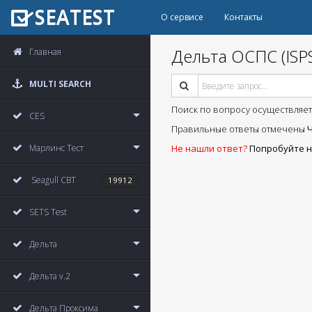
SEATEST
О сервисе
Контакты
2026
Дельта ОСПС (ISP
Главная
MULTI SEARCH
Поиск по вопросу осуществляет
CES
Правильные ответы отмечены
Марлинс Тест
Не нашли ответ?
Попробуйте н
Seagull CBT
19912
SETS Test
Дельта
Дельта v.2
Дельта Проксима