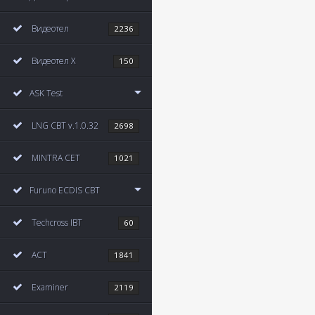
Видеотел
2236
Видеотел X
150
ASK Test
LNG CBT v.1.0.32
2698
MINTRA CET
1021
Furuno ECDIS CBT
Techcross IBT
60
ACT
1841
Examiner
2119